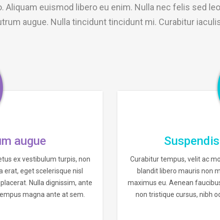
 Aliquam euismod libero eu enim. Nulla nec felis sed leo 
rum augue. Nulla tincidunt tincidunt mi. Curabitur iaculi
um augue
Suspendis
etus ex vestibulum turpis, non
Curabitur tempus, velit ac mo
 erat, eget scelerisque nisl
blandit libero mauris non m
lacerat. Nulla dignissim, ante
maximus eu. Aenean faucibus e
n tempus magna ante at sem.
non tristique cursus, nibh