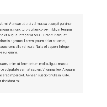
ut, mi. Aenean ut orci vel massa suscipit pulvinar.
s aliquam, nunc turpis ullamcorper nibh, in tempus
c et augue. Integer id felis. Curabitur aliquet
lobortis egestas. Lorem ipsum dolor sit amet,
uris convallis vehicula. Nulla et sapien. Integer
gue eu, quam.
liquam, enim at fermentum mollis, ligula massa
Fusce vulputate sem at sapien. Vivamus leo. Aliquam
acerat imperdiet. Aenean suscipit nulla in justo.
 tincidunt mi.