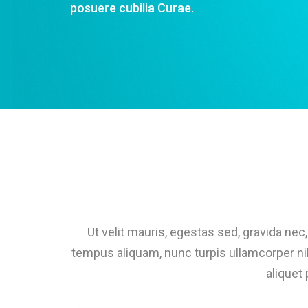
posuere cubilia Curae.
Ut velit mauris, egestas sed, gravida nec, 
tempus aliquam, nunc turpis ullamcorper nib
aliquet